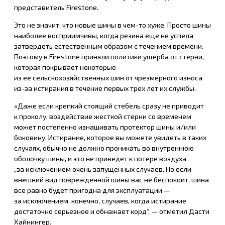
представитель Firestone.
Это не значит, что новые шины в чем-то хуже. Просто шины
наиболее восприимчивы, когда резина еще не успела
затвердеть естественным образом с течением времени.
Поэтому в Firestone приняли политики ущерба от стерни,
которая покрывает некоторые
из ее сельскохозяйственных шин от чрезмерного износа
из-за истирания в течение первых трех лет их службы.
«Даже если крепкий стоящий стебель сразу не приводит
к проколу, воздействие жесткой стерни со временем
может постепенно изнашивать протектор шины и/или
боковину. Истирание, которое вы можете увидеть в таких
случаях, обычно не должно проникать во внутреннюю
оболочку шины, и это не приведет к потере воздуха
„за исключением очень запущенных случаев. Но если
внешний вид поврежденной шины вас не беспокоит, шина
все равно будет пригодна для эксплуатации —
за исключением, конечно, случаев, когда истирание
достаточно серьезное и обнажает корд“, — отметил Дасти
Хайнингер.