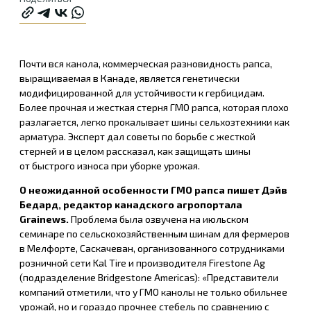
Почти вся канола, коммерческая разновидность рапса,
выращиваемая в Канаде, является генетически
модифицированной для устойчивости к гербицидам.
Более прочная и жесткая стерня ГМО рапса, которая плохо
разлагается, легко прокалывает шины сельхозтехники как
арматура. Эксперт дал советы по борьбе с жесткой
стерней и в целом рассказал, как защищать шины
от быстрого износа при уборке урожая.
О неожиданной особенности ГМО рапса пишет Дэйв
Бедард, редактор канадского агропортала
Grainews.
Проблема была озвучена на июльском
семинаре по сельскохозяйственным шинам для фермеров
в Мелфорте, Саскачеван, организованного сотрудниками
розничной сети Kal Tire и производителя Firestone Ag
(подразделение Bridgestone Americas): «Представители
компаний отметили, что у ГМО канолы не только обильнее
урожай, но и гораздо прочнее стебель по сравнению с