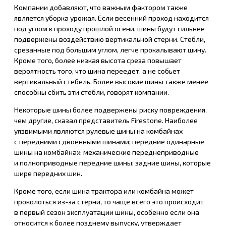
Компании добавляют, что важным фактором также
является уборка урожая. Если весенний проход находится
под углом к ​​проходу прошлой осени, шины будут сильнее
подвержены воздействию вертикальной стерни. Стебли,
срезанные под большим углом, легче прокалывают шину.
Кроме того, более низкая высота среза повышает
вероятность того, что шина переедет, а не собьет
вертикальный стебель. Более высокие шины также менее
способны сбить эти стебли, говорят компании.
Некоторые шины более подвержены риску повреждения,
чем другие, сказал представитель Firestone. Наиболее
уязвимыми являются рулевые шины на комбайнах
с передними сдвоенными шинами; передние одинарные
шины на комбайнах; механические переднеприводные
и полноприводные передние шины; задние шины, которые
шире передних шин.
Кроме того, если шина трактора или комбайна может
проколоться из-за стерни, то чаще всего это происходит
в первый сезон эксплуатации шины, особенно если она
относится к более позднему выпуску, утверждает